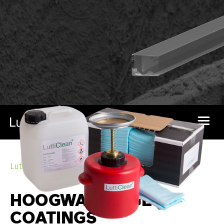
HOME
Lutticoat®
LUTTICOAT®
HOOGWAARDIGE
COATINGS
PRODUCTEN