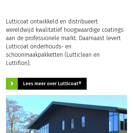
ULTIEM RESULTAAT
REFERENTIES
Lutticoat ontwikkeld en distribueert
wereldwijd kwalitatief hoogwaardige coatings
aan de professionele markt. Daarnaast levert
INFORMATIE
Lutticoat onderhouds- en
schoonmaakpakketten (Lutticlean en
CONTACT
Luttiflon).
Lees meer over Lutticoat®